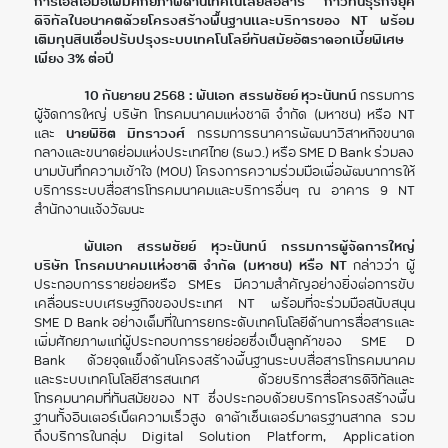
การเอสเอ็มอีเพิ่มศักยภาพด้านเทคโนโลยีสื่อสาร ก้าวทันธุรกิจยุค
ดิจิทัลในอนาคตด้วยโครงสร้างพื้นฐานและบริการของ NT พร้อม
เติมทุนสินเชื่อปรับปรุงระบบเทคโนโลยีทันสมัยอัตราดอกเบี้ยพิเศษ
เพียง 3% ต่อปี
10 กันยายน 2568 : พันเอก สรรพชัยย์ หุวะนันทน์
กรรมการ
ผู้จัดการใหญ่ บริษัท โทรคมนาคมแห่งชาติ จำกัด (มหาชน) หรือ NT
และ
นายพิชิต มิทราวงศ์
กรรมการธนาคารพัฒนาวิสาหกิจขนาด
กลางและขนาดย่อมแห่งประเทศไทย (ธพว.) หรือ SME D Bank ร่วมลง
นามบันทึกความเข้าใจ (MOU) โครงการความร่วมมือเพื่อพัฒนาการให้
บริการระบบสื่อสารโทรคมนาคมและบริการอื่นๆ ณ อาคาร 9 NT
สำนักงานแจ้งวัฒนะ
พันเอก สรรพชัยย์ หุวะนันทน์ กรรมการผู้จัดการใหญ่
บริษัท โทรคมนาคมแห่งชาติ จำกัด (มหาชน) หรือ NT
กล่าวว่า ผู้
ประกอบการรายย่อยหรือ SMEs มีความสำคัญอย่างยิ่งต่อการขับ
เคลื่อนระบบเศรษฐกิจของประเทศ NT พร้อมที่จะร่วมมือสนับสนุน
SME D Bank อย่างเต็มที่ในการยกระดับเทคโนโลยีด้านการสื่อสารและ
เพิ่มศักยภาพแก่ผู้ประกอบการรายย่อยซึ่งเป็นลูกค้าของ SME D
Bank ด้วยจุดแข็งด้านโครงสร้างพื้นฐานระบบสื่อสารโทรคมนาคม
และระบบเทคโนโลยีสารสนเทศ ด้วยบริการสื่อสารดิจิทัลและ
โทรคมนาคมที่ทันสมัยของ NT ซึ่งประกอบด้วยบริการโครงสร้างพื้น
ฐานทั้งอินเตอร์เน็ตความเร็วสูง ดาต้าเซ็นเตอร์มาตรฐานสากล รวม
ถึงบริการในกลุ่ม Digital Solution Platform, Application