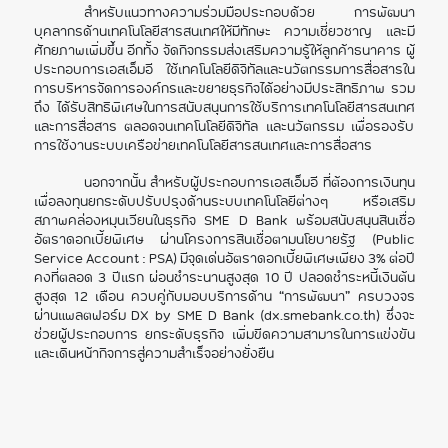
สำหรับแนวทางความร่วมมือประกอบด้วย การพัฒนา
บุคลากรด้านเทคโนโลยีสารสนเทศให้มีทักษะ ความเชี่ยวชาญ และมี
ศักยภาพเพิ่มขึ้น อีกทั้ง จัดกิจกรรมส่งเสริมความรู้ให้ลูกค้าธนาคาร ผู้
ประกอบการเอสเอ็มอี ใช้เทคโนโลยีดิจิทัลและนวัตกรรมการสื่อสารใน
การบริหารจัดการองค์กรและขยายธุรกิจได้อย่างมีประสิทธิภาพ รวม
ถึง ได้รับสิทธิพิเศษในการสนับสนุนการใช้บริการเทคโนโลยีสารสนเทศ
และการสื่อสาร ตลอดจนเทคโนโลยีดิจิทัล และนวัตกรรม เพื่อรองรับ
การใช้งานระบบเครือข่ายเทคโนโลยีสารสนเทศและการสื่อสาร
นอกจากนั้น สำหรับผู้ประกอบการเอสเอ็มอี ที่ต้องการเงินทุน
เพื่อลงทุนยกระดับปรับปรุงด้านระบบเทคโนโลยีต่างๆ หรือเสริม
สภาพคล่องหมุนเวียนในธุรกิจ SME D Bank พร้อมสนับสนุนสินเชื่อ
อัตราดอกเบี้ยพิเศษ ผ่านโครงการสินเชื่อตามนโยบายรัฐ (Public
Service Account : PSA) มีจุดเด่นอัตราดอกเบี้ยพิเศษเพียง 3% ต่อปี
คงที่ตลอด 3 ปีแรก ผ่อนชำระนานสูงสุด 10 ปี ปลอดชำระหนี้เงินต้น
สูงสุด 12 เดือน ควบคู่กับมอบบริการด้าน “การพัฒนา” ครบวงจร
ผ่านแพลตฟอร์ม DX by SME D Bank (dx.smebank.co.th) ซึ่งจะ
ช่วยผู้ประกอบการ ยกระดับธุรกิจ เพิ่มขีดความสามารในการแข่งขัน
และเดินหน้ากิจการสู่ความสำเร็จอย่างยั่งยืน