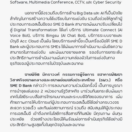
Software, Multimedia Conference, CCTV, และ Cyber Security
นอกจากนี้ยังรวมถึงบริการด้าน Big Data และ AI ที่เป็นปัจจัย
สำคัญในการสร้างความได้เปรียบในการแข่งขัน รวมถึงช่วยให้ลูกค้าผู้
ประกอบการเอสเอ็มอีของ SME D Bank สามารถพัฒนาปรับเปลี่ยนไป
สู่ Digital Transformation ได้แก่ บริการ Ultimate Connect (AI
Voice Bot), บริการ Bingsu (AI Chat Bot), บริการระบบขายและ
บัญชี Acc Cloud เป็นต้น โดยบริการเหล่านี้จะเป็นเครื่องมือให้ SME D
Bank และผู้ประกอบการ SMEs ได้พัฒนาการดำเนินงาน เพิ่มขีดความ
สามารถในการแข่งขัน และพัฒนาขยายตลาด รองรับการยกระดับ
ประสิทธิภาพการดำเนินงานเพิ่มความคล่องตัวในการแข่งขันทาง
ธุรกิจของผู้ประกอบการในปัจจุบันและอนาคต
นายพิชิต มิทราวงศ์ กรรมการผู้จัดการ ธนาคารพัฒนา
วิสาหกิจขนาดกลางและขนาดย่อมแห่งประเทศไทย (ธพว.) หรือ
SME D Bank
กล่าวว่า การลงนามความร่วมมือครั้งนี้ เป็นการบูรณา
การนำจุดเด่นของ 2 หน่วยงานรัฐวิสาหกิจ มาร่วมกันยกระดับพัฒนา
เทคโนโลยีระบบสื่อสารโทรคมนาคมและระบบดิจิทัลของธนาคาร เพิ่ม
ศักยภาพการให้บริการแก่ผู้ประกอบการเอสเอ็มอีได้อย่างครบวงจร
สะดวก รวดเร็ว และทันต่อสถานการณ์ รวมถึง สนับสนุนให้ผู้ประกอบ
การเอสเอ็มอี เข้าถึงเทคโนโลยีการสื่อสารที่ทันสมัย มีคุณภาพ ต้นทุน
ประหยัด ช่วยสร้างประโยชน์ให้พร้อมต่อการดำเนินธุรกิจได้อย่างมี
ประสิทธิภาพสูงสุดทั้งในยุคปัจจุบันและอนาคต