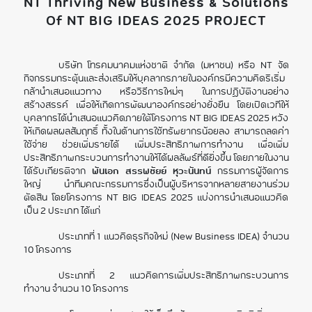
NT Thriving New Business & Solutions
Of NT BIG IDEAS 2025 PROJECT
บริษัท โทรคมนาคมแห่งชาติ จำกัด (มหาชน) หรือ NT จัด
กิจกรรมกระตุ้นและส่งเสริมให้บุคลากรภายในองค์กรมีความคิดริเริ่ม
กล้านำเสนอแนวทาง หรือวิธีการใหม่ๆ ในการปฏิบัติงานอย่าง
สร้างสรรค์ เพื่อให้เกิดการพัฒนาองค์กรอย่างยั่งยืน โดยเปิดเวทีให้
บุคลากรได้นำเสนอแนวคิดภายใต้โครงการ NT BIG IDEAS 2025 หวัง
ให้เกิดผลผลสัมฤทธิ์ ทั้งในด้านการใช้ทรัพยากรน้อยลง สามารถลดค่า
ใช้จ่าย ช่วยเพิ่มรายได้ เพิ่มประสิทธิภาพการทำงาน เพื่อเพิ่ม
ประสิทธิภาพกระบวนการทำงานให้ได้ผลลัพธ์ที่ดียิ่งขึ้น โดยภายในงาน
ได้รับเกียรติจาก
พันเอก สรรพชัยย์ หุวะนันทน์
กรรมการผู้จัดการ
ใหญ่ นำทีมคณะกรรมการซึ่งเป็นผู้บริหารจากหลายสายงานร่วม
ตัดสิน โดยโครงการ NT BIG IDEAS 2025 แบ่งการนำเสนอแนวคิด
เป็น 2 ประเภท ได้แก่
ประเภทที่ 1 แนวคิดธุรกิจใหม่ (New Business IDEA) จำนวน
10 โครงการ
ประเภทที่ 2 แนวคิดการเพิ่มประสิทธิภาพกระบวนการ
ทำงาน จำนวน 10 โครงการ