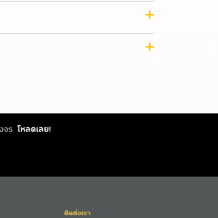
วงจร
โหลดเลย!
ติดต่อเรา