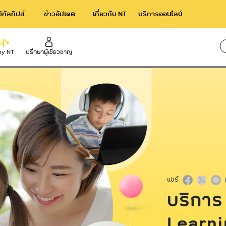
จิทัลทิปส์
ข่าวอัปเดต
เกี่ยวกับ NT
บริการออนไลน์
y NT
ปรึกษาผู้เชี่ยวชาญ
ใช้เวล
rnational
Broadband
าร NT IIG
NT Broadband บริการอินเทอร์เน็ตไ
ความเร็วสูง
acom International Service
NetPlay บริการกล่องทีวีออนไลน์
แชร์
บริกา
Learni