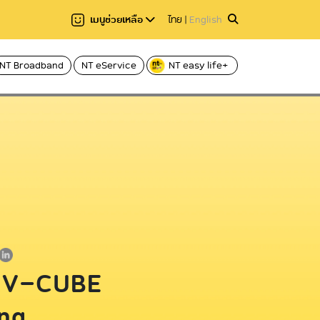
เมนูช่วยเหลือ
ไทย
|
English
NT Broadband
NT eService
NT easy life+
แชร์
าอ่าน 2 นาที
อ่านให้ฟัง
Hi-speed บริการอินเทอร์เน็ตผ่านโทรศัพท์
Voice
บ้าน ADSL
ฟเบอร์
Caller ID บริการโทร
C internet บริการอินเทอร์เน็ตไฟเบอร์
Fixed Line บริการโ
ความเร็วสูง
International call
C nema บริการกล่องทีวีออนไลน์
ระหว่างประเทศ
ร V-CUBE
ng