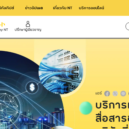
จิทัลทิปส์
ข่าวอัปเดต
เกี่ยวกับ NT
บริการออนไลน์
รับบริษัทที่มีหลายสาขา
y NT
ปรึกษาผู้เชี่ยวชาญ
ใช้เว
rnational
Broadband
าร NT IIG
NT Broadband บริการอินเทอร์เน็ตไ
ความเร็วสูง
acom International Service
NetPlay บริการกล่องทีวีออนไลน์
แชร์
บริการ
สื่อสาร