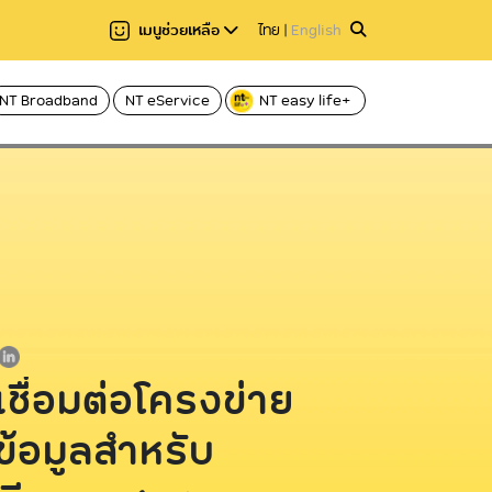
เมนูช่วยเหลือ
ไทย
|
English
NT Broadband
NT eService
NT easy life+
แชร์
ลาอ่าน 1 นาที
อ่านให้ฟัง
Hi-speed บริการอินเทอร์เน็ตผ่านโทรศัพท์
Voice
บ้าน ADSL
ฟเบอร์
Caller ID บริการโทร
C internet บริการอินเทอร์เน็ตไฟเบอร์
Fixed Line บริการโ
ความเร็วสูง
International call
C nema บริการกล่องทีวีออนไลน์
ระหว่างประเทศ
เชื่อมต่อโครงข่าย
ข้อมูลสำหรับ