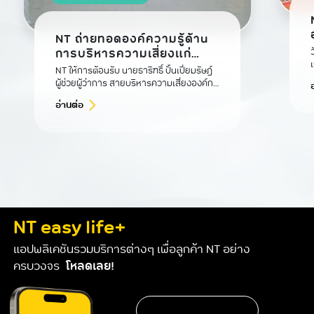
NT ถ่ายทอดองค์ความรู้ด้าน
การบริหารความเสี่ยงแก่
ธปท.
NT ให้การต้อนรับ นายธาริฑธิ์ ปั้นเปี่ยมรัษฎ์
ผู้ช่วยผู้ว่าการ สายบริหารความเสี่ยงองค์กร
ธนาคารแห่งประเทศไทย (ธปท.) พร้อมคณะผู้
อ่านต่อ
บริหารและคณะทำงาน ในโอกาสเข้าศึกษาดู
งานด้านการบริหารความเสี่ยงในภาวะวิกฤต
และแผนความต่อเนื่องทางธุรกิจ
NT easy life+
แอปพลิเคชันรวมบริการต่างๆ เพื่อลูกค้า NT อย่าง
ครบวงจร
โหลดเลย!