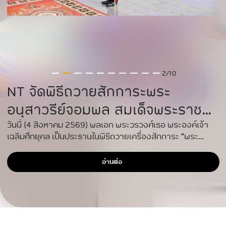
3/10
NT ต้อนรับรัฐมนตรีว่าการ
กระทรวงดิจิทัลเพื่อเศรษฐกิจและ
สังคม​ (ดีอี)​ ลงพื้นที่จังหวัด
NT DE ลงพื้นที่จังหวัดนครพนมเพื่อตรวจเยี่ยมการจัดการเรียน
รู้ AI
นครพนม เพื่อตรวจเยี่ยมการจัดการ
เรียนรู้ AI ตั้งแต่ระดับปฐมวัย มุ่ง
อ่านต่อ
วางรากฐานทักษะดิจิทัลและสร้าง
ภูมิคุ้มกันไซเบอร์ให้เด็กไทยสู่
ศตวรรษที่ 21