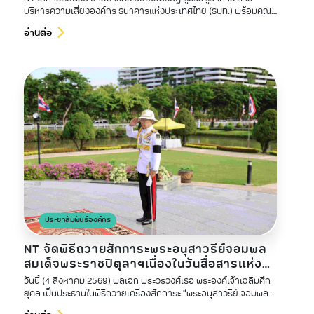
บริหารความเสี่ยงองค์กร ธนาคารแห่งประเทศไทย (ธปท.) พร้อมคณะ
ผู้บริหารและคณะทำงาน ในโอกาสเข้าศึกษาดูงานด้านการบริหาร
อ่านต่อ
ความเสี่ยงในภาวะวิกฤตและแผนความต่อเนื่องทางธุรกิจ
ประชาสัมพันธ์องค์กร
NT จัดพิธีถวายสักการะพระอนุสาวรีย์จอมพล
สมเด็จพระราชปิตุลาฯเนื่องในวันสื่อสารแห่ง
ชาติ ประจำปี 2569
วันนี้ (4 สิงหาคม 2569) พลเอก พระวรวงศ์เธอ พระองค์เจ้าเฉลิมศึก
ยุคล เป็นประธานในพิธีถวายเครื่องสักการะ “พระอนุสาวรีย์ จอมพล
สมเด็จพระราชปิตุลา บรมพงศาภิมุข เจ้าฟ้าภาณุรังษีสว่างวงศ์ กรม