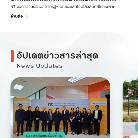
ปล่อยสินค้าอิเล็กทรอนิกส์ e-D/O นำร่องแห่ง
NT ผนึกความร่วมมือภาครัฐ-เอกชนพลิกโฉมโลจิสติกส์ไร้กระดาษ
แรก
อ่านต่อ
อัปเดตข่าวสารล่าสุด
News Updates
ประชาสัมพันธ์องค์กร