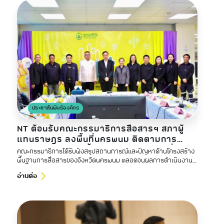
ประชาสัมพันธ์องค์กร
NT ต้อนรับคณะกรรมาธิการสื่อสารฯ สภาผู้
แทนราษฎร ลงพื้นที่นครพนม ติดตามการ
พัฒนาโครงสร้างพื้นฐานดิจิทัลและการสื่อสาร
คณะกรรมาธิการได้รับฟังสรุปสถานการณ์และปัญหาด้านโครงสร้าง
ชายแดน
พื้นฐานการสื่อสารของจังหวัดนครพนม ตลอดจนผลการดำเนินงาน
ของสำนักงาน กสทช. เขต 25 (นครพนม) บริษัท โทรคมนาคมแห่งชาติ
อ่านต่อ
จำกัด (มหาชน) (NT)