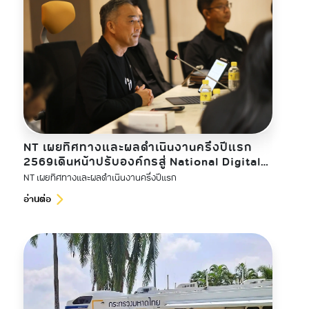
NT เผยทิศทางและผลดำเนินงานครึ่งปีแรก
2569เดินหน้าปรับองค์กรสู่ National Digital
Infrastructure
NT เผยทิศทางและผลดำเนินงานครึ่งปีแรก
อ่านต่อ