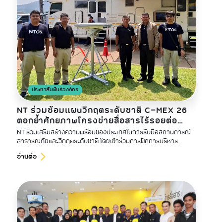
ประชาสัมพันธ์องค์กร
NT ร่วมซ้อมแผนวิกฤตระดับชาติ C-MEX 26
ตอกย้ำศักยภาพโครงข่ายสื่อสารไร้รอยต่อ
พร้อมสนับสนุนรัฐบาลรับมือภัยพิบัติทุก
NT ร่วมเสริมสร้างความพร้อมของประเทศในการรับมือสถานการณ์
สถานการณ์
สาธารณภัยและวิกฤตระดับชาติ โดยเข้าร่วมการฝึกการบริหาร
วิกฤตการณ์ระดับชาติด้านสาธารณภัย ประจำปี พ.ศ. 2569
อ่านต่อ