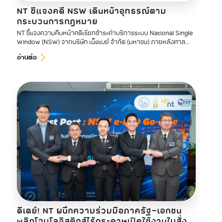
NT ชี้แจงคดี NSW เดินหน้าอุทธรณ์ตาม
กระบวนการกฎหมาย
NT ชี้แจงความคืบหน้าคดีเรียกชำระค่าบริการระบบ National Single
Window (NSW) จากบริษัท เน็ตเบย์ จำกัด (มหาชน) ภายหลังศาล
ปกครองกลางมีคำพิพากษายกฟ้อง
อ่านต่อ
ดีเดย์! NT ผนึกความร่วมมือภาครัฐ-เอกชน
พลิกโฉมโลจิสติกส์ไร้กระดาษเปิดใช้งานใบสั่ง