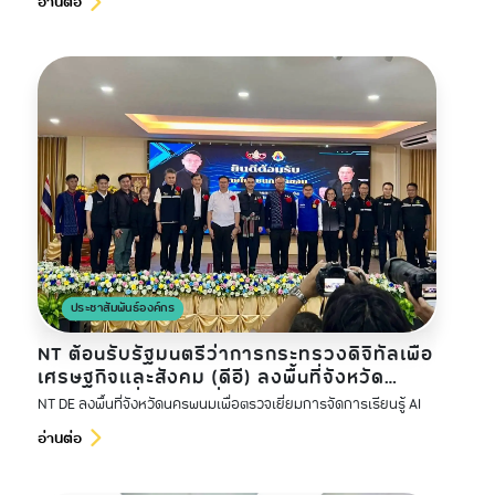
อ่านต่อ
พระยาภาณุพันธุวงศ์วรเดช” เนื่องในวันสื่อสารแห่งชาติ ประจำปี
2569
ประชาสัมพันธ์องค์กร
NT ต้อนรับรัฐมนตรีว่าการกระทรวงดิจิทัลเพื่อ
เศรษฐกิจและสังคม​ (ดีอี)​ ลงพื้นที่จังหวัด
นครพนม เพื่อตรวจเยี่ยมการจัดการเรียนรู้ AI
NT DE ลงพื้นที่จังหวัดนครพนมเพื่อตรวจเยี่ยมการจัดการเรียนรู้ AI
ตั้งแต่ระดับปฐมวัย มุ่งวางรากฐานทักษะดิจิทัล
อ่านต่อ
และสร้างภูมิคุ้มกันไซเบอร์ให้เด็กไทยสู่ศตวรรษ
ที่ 21