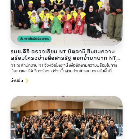
ประชาสัมพันธ์องค์กร
รมช.ดีอี ตรวจเยี่ยม NT ปัตตานี ชื่นชมความ
พร้อมโครงข่ายสื่อสารรัฐ ตอกย้ำบทบาท NT
เชื่อมโยงชายแดนใต้สู่เศรษฐกิจดิจิทัลอย่างทั่ว
NT ณ สำนักงาน NT จังหวัดปัตตานี เพื่อติดตามความพร้อมในการ
ถึง
พัฒนาและให้บริการโครงสร้างพื้นฐานด้านโทรคมนาคมในพื้นที่
ชายแดนภาคใต้
อ่านต่อ