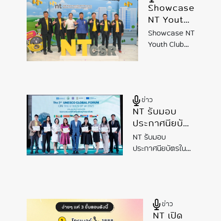
Showcase
แห่งชาติ
NT Youth
Club ชุมชน
Showcase NT
เชียงคาน
Youth Club
จ.เลย เสริม
ชุมชนเชียงคาน
ทักษะดิจิทัล
จ.เลย เสริม
เยาวชน
ทักษะดิจิทัล
ผ่าน AI
เยาวชนผ่าน
AI
ข่าว
NT รับมอบ
ประกาศนียบัตร
ในงาน ประชุม
NT รับมอบ
3rd UNESCO
ประกาศนียบัตรใน
Global Forum
งาน ประชุม 3rd
on the Ethics
UNESCO Global
of AI 2025
Forum on the
Ethics of
AI
2025
ข่าว
NT เปิด