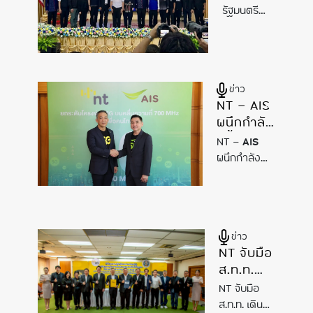
ว่าการ
อนาคต
AI
ระดับชาติ
รัฐมนตรี
กระทรวง
ของ
ว่าการ
ขับเคลื่อน
ดิจิทัล
ประเทศไทย
กระทรวง
อนาคต AI
เพื่อ
ดิจิทัลเพื่อ
ของ
เศรษฐกิจ
เศรษฐกิจ
ประเทศไทย
ข่าว
และ
และสังคม​
NT – AIS
(ดีอี)​ ลงพื้น
สังคม​
ผนึกกำลัง
ที่จังหวัด
(ดีอี)​
ครั้งสำคัญ
นครพนม
ลงพื้นที่
NT –
AIS
เสริมขีด
เพื่อตรวจ
จังหวัด
ผนึกกำลัง
ความ
เยี่ยมการ
ครั้งสำคัญ
นครพนม
สามารถ
จัดการเรียน
เสริมขีดความ
เพื่อ
รู้
AI
ตั้งแต่
4G/5G
สามารถ
ตรวจ
ระดับปฐมวัย
บนคลื่น
4G/5G บน
เยี่ยมการ
มุ่งวาง
ข่าว
700 MHz
คลื่น 700
จัดการ
NT จับมือ
รากฐาน
MHz มุ่งยก
มุ่งยก
เรียนรู้ AI
ส.ท.ท.
ทักษะดิจิทัล
ระดับ
ระดับ
ตั้งแต่
และสร้าง
เดินหน้า
โครงสร้าง
โครงสร้าง
NT จับมือ
ระดับ
ภูมิคุ้มกัน
พัฒนา
พื้นฐานดิจิทัล
พื้นฐาน
ส.ท.ท. เดิน
ปฐมวัย