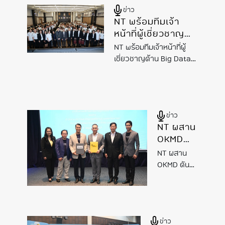
โครงการ
ข่าว
เพาะพันธุ์
เพาะพันธุ์ดี
NT พร้อมทีมเจ้า
NT Youth
ดี NT
หน้าที่ผู้เชี่ยวชาญ
Club
Youth
ด้าน Big Data และ
Club
NT พร้อมทีมเจ้าหน้าที่ผู้
AI จัดการ
เชี่ยวชาญด้าน Big Data
บรรยาย/workshop
และ
AI
จัดการ
สำหรับผู้บริหารใน
บรรยาย/workshop
หลักสูตร "การ
สำหรับผู้บริหารในหลักสูตร
บริหารด้วย AI เสริม
"การบริหารด้วย
AI
เสริม
ข่าว
ศักยภาพองค์กรสู่
ศักยภาพองค์กรสู่ความ
NT ผสาน
สำเร็จ"
ความสำเร็จ"
OKMD
ดัน
NT ผสาน
นวัตกรรม
OKMD ดัน
AI และ
นวัตกรรม
AI
ดิจิทัล
และดิจิทัล
รองรับ
รองรับศูนย์
ศูนย์การ
การเรียนรู้
ข่าว
เรียนรู้
แห่งชาติ