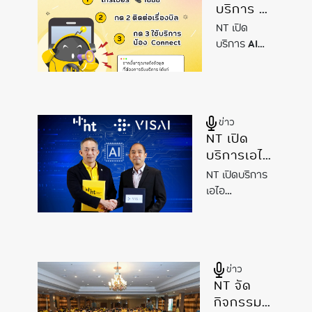
บริการ AI
VoiceBot
NT เปิด
“น้อง
บริการ
AI
Connect”
VoiceBot
พร้อมให้
“น้อง
บริการ
Connect”
ลูกค้า
พร้อมให้
ข่าว
ตลอด 24
บริการลูกค้า
NT เปิด
ตลอด 24
ชั่วโมง
บริการเอไอ
ชั่วโมง
แพลตฟอร์ม
NT เปิดบริการ
บน NT
เอไอ
CLOUD
แพลตฟอร์มบน
ภายใต้
NT CLOUD
แบรนด์ “NT
ภายใต้แบรนด์
AI
“NT
AI
ข่าว
Connect”
Connect”
NT จัด
กิจกรรม