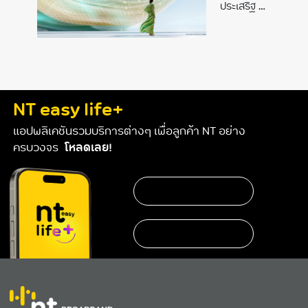
ย้ำ
Forum on
Global
ประเสริฐ ย้ำ
บทบาท
the Ethics
บทบาทผู้นำ
Forum
ผู้นำไทย!
of
AI
2025”
ไทย! จัด
on the
จัด
ประชุม
Ethics
ประชุม
วิชาการ
of AI
วิชาการ
“The 3rd
2025”
UNESCO
“The
NT easy life+
Global
3rd
แอปพลิเคชันรวมบริการต่างๆ เพื่อลูกค้า NT อย่าง
Forum on
UNESCO
ครบวงจร
โหลดเลย!
the Ethics
Global
of
AI
Forum
2025”
on the
Ethics
of AI
2025”