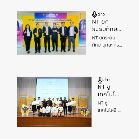
Forum on
Global Forum
the Ethics
on the Ethics of
ข่าว
of AI 2025
AI
2025 พร้อม
NT ยก
เตรียมเปิดศูนย์
AI
พร้อมเตรียม
ระดับทักษะ
Governance
เปิดศูนย์ AI
บุคลากร
Practice Center
Governance
NT ยกระดับ
จัดแข่งขัน
ดันไทยสู่ผู้นำ
AI
Practice
ทักษะบุคลากร
“NT
ระดับภูมิภาค
จัดแข่งขัน “NT
Center ดัน
Agentic AI
Agentic
AI
ไทยสู่ผู้นำ AI
Hackathon
Hackathon
ระดับภูมิภาค
2025”
2025” สร้าง
ข่าว
สร้าง
โซลูชัน
AI
ใช้
NT ชู
งานได้จริง
โซลูชัน AI
เทคโนโลยี
ใช้งานได้
AI ยก
จริง
NT ชู
ระดับ
เทคโนโลยี
AI
โครงการ
ยกระดับ
CSR ต่อย
โครงการ
อด
CSR ต่อยอด
โครงการ