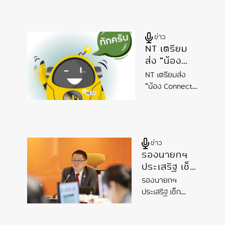
เข้าใจ AI
บึงกุ่มเข้าใจ
AI
กรุงเทพมหานคร
กรุงเทพมหานคร
ข่าว
NT เตรียม
ส่ง “น้อง
Connect”
NT เตรียมส่ง
บริการลูกค้า
“น้อง Connect”
ตอบรับเท
บริการลูกค้า
รนด์ AI ด้วย
ตอบรับเทรนด์
AI
ระบบ AI
ด้วยระบบ
AI
Customer
Customer
ข่าว
Experience
Experience
รองนายกฯ
Center
Center
ประเสริฐ เช็ก
ความพร้อม
รองนายกฯ
The 3rd
ประเสริฐ เช็ก
UNESCO
ความพร้อม The
Global
3rd UNESCO