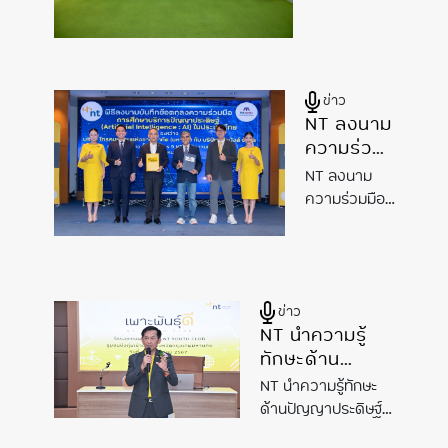
ไซเบอร์ให้
โซลูชัน AI
ของประเทศ
หน้าพัฒนา
ดิจิทัลของ
มุ่งวาง
เด็กไทยสู่
มุ่งยก
ต่อยอด
โซลูชัน
AI
มุ่ง
ประเทศ
รากฐาน
ศตวรรษที่
นวัตกรรม
ระดับ
ยกระดับ
ต่อยอด
ทักษะ
21
โครงข่าย
นวัตกรรม
นวัตกรรม
นวัตกรรม
ดิจิทัล
อัจฉริยะเพื่อ
ข่าว
ท้องถิ่น
ท้องถิ่น
โครงข่าย
และสร้าง
NT ลงนาม
คนไทย
อัจฉริยะ
ภูมิคุ้มกัน
ความร่วม
เพื่อคน
ไซเบอร์
มือ
NT ลงนาม
ไทย
ให้เด็ก
TekMonks
ความร่วมมือ
ไทยสู่
พัฒนา
TekMonks
ศตวรรษ
โซลูชันด้าน
พัฒนาโซลูชัน
ที่ 21
AI
ด้าน
AI
ข่าว
NT นำความรู้
ทักษะด้าน
ปัญญาประดิษฐ์
NT นำความรู้ทักษะ
และโค้ดดิ้งสู่
ด้านปัญญาประดิษฐ์
ชุมชนบึงกุ่ม
และโค้ดดิ้งสู่ชุมชน