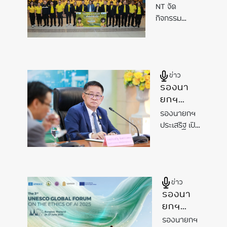
โครงการ
NT จัด
เพาะพันธุ์
กิจกรรม
ดี NT
โครงการเพาะ
Youth
พันธุ์ดี NT
Club ภาค
Youth Club
กลางตอน
ภาคกลาง
ข่าว
บน ประจำ
ตอนบน
รองนา
ประจำปี 2568
ปี 2568
ยกฯ
“NextGen
AI
“NextGen
ประเสริฐ
: ขับเคลื่อน
AI : ขับ
รองนายกฯ
เปิด
ชุมชนสู่โลก
เคลื่อน
ประเสริฐ เปิด
ไฮไลท์
ดิจิทัล” ณ โรง
ไฮไลท์
ชุมชนสู่
โปรแกรม
แรมโกลเด้น
โปรแกรม
โลกดิจิทัล”
ดราก้อน
ประชุม
ประชุม
ณ โรงแรม
รีสอร์ท
วิชาการ
วิชาการ
โกลเด้น
สิงห์บุรี
ข่าว
นานาชาติ
นานาชาติ
ดราก้อน
รองนา
“The 3rd
“The
รีสอร์ท
ยกฯ
UNESCO
3rd
สิงห์บุรี
ประเสริฐ
Global
UNESCO
รองนายกฯ