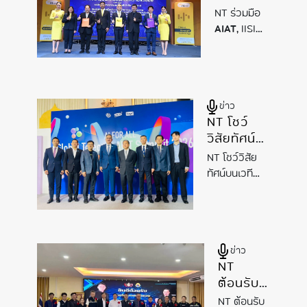
IISI และ
NT ร่วมมือ
AI-Next
AIAT
, IISI
หนุน
และ
AI
-
พัฒนา
Next หนุน
นวัตกรรม
พัฒนา
AI
นวัตกรรม
AI
ข่าว
NT โชว์
วิสัยทัศน์
บนเวที
NT โชว์วิสัย
Global
ทัศน์บนเวที
Telecom
Global
AIoT
Telecom
Summit
AIoT
Summit
2026 ชู
2026 ชูความ
ข่าว
ความ
พร้อม
NT
โครงสร้างพื้น
พร้อม
ต้อนรับ
ฐานระดับชาติ
โครงสร้าง
รัฐมนตรี
ขับเคลื่อน
พื้นฐาน
NT ต้อนรับ