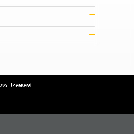
วงจร
โหลดเลย!