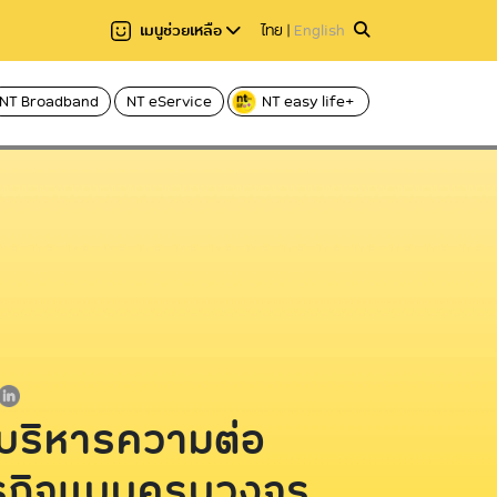
เมนูช่วยเหลือ
ไทย
|
English
NT Broadband
NT eService
NT easy life+
แชร์
าอ่าน 2 นาที
อ่านให้ฟัง
Hi-speed บริการอินเทอร์เน็ตผ่านโทรศัพท์
Voice
บ้าน ADSL
ฟเบอร์
Caller ID บริการโทร
C internet บริการอินเทอร์เน็ตไฟเบอร์
Fixed Line บริการโ
ความเร็วสูง
International call
C nema บริการกล่องทีวีออนไลน์
ระหว่างประเทศ
บริหารความต่อ
ธุรกิจแบบครบวงจร