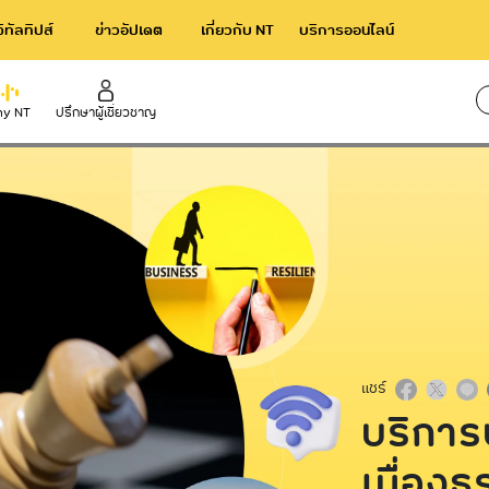
จิทัลทิปส์
ข่าวอัปเดต
เกี่ยวกับ NT
บริการออนไลน์
รบวงจร
y NT
ปรึกษาผู้เชี่ยวชาญ
ใช้เวล
rnational
Broadband
าร NT IIG
NT Broadband บริการอินเทอร์เน็ตไ
ความเร็วสูง
acom International Service
NetPlay บริการกล่องทีวีออนไลน์
แชร์
บริการ
เนื่อง