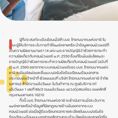
คอมพิวเตอร์ (Take
Down Notice)
ผู้ที่ประสงค์จะแจ้งเตือนเพื่อให้ บมจ. โทรคมนาคมแห่งชาติ ใน
ฐานะผู้ให้บริการระงับการทำให้แพร่หลายหรือ นําข้อมูลคอมพิวเตอร์ที่
เป็นความผิดตามมาตรา 14 แห่ง พระราชบัญญัติว่าด้วยการกระทํา
ความผิดเกี่ยวกับคอมพิวเตอร์ พ.ศ. 2550 ซึ่งแก้ไขเพิ่มเติมโดยพระ
ราชบัญญัติว่าด้วยการกระทําความผิดเกี่ยวกับคอมพิวเตอร์ (ฉบับที่
2) พ.ศ. 2560 ออกจากระบบคอมพิวเตอร์ของ บมจ. โทรคมนาคมแห่ง
ชาติ จะต้องติดต่อและยื่นแบบฟอร์มข้อร้องเรียนพร้อมเอกสาร
ประกอบต่อเจ้าหน้าที่ ด้วยตนเองที่ บริษัท โทรคมนาคมแห่งชาติ จำกัด
(มหาชน) สํานักงานแจ้งวัฒนะ ในวันทำการ ณ ศูนย์บริการ NT
แจ้งวัฒนะ 1 เลขที่ 89/2 ถนนแจ้งวัฒนะ แขวงทุ่งสองห้อง เขตหลักสี่
กรุงเทพมหานคร 10210
ทั้งนี้ บมจ. โทรคมนาคมแห่งชาติ จะดําเนินการเพื่อระงับการ
แพร่หลายหรือนําข้อมูลที่ผิดกฎหมายข้างต้นออกจากระบบ
คอมพิวเตอร์ ต่อเมื่อผู้ร้องเรียนกรอกรายละเอียดในแบบฟอร์มข้อ
ร้องเรียน พร้อมแนบเอกสารหลักฐานครบถ้วน โดยต้องลงลายมือชื่อ