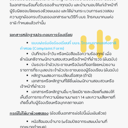
ในเอกสารพร้อมทั้งรับรองสําเนาทุกฉบับ และนํามามอบให้แก่เจ้าหน้าที่
ผู้รับผิดชอบโดยตรงด้วยตนเอง และได้ผ่านกระบวนการตรวจสอบ
ความถูกต้องครบถ้วนของเอกสารตามวิธีที่ บมจ. โทรคมนาคมแห่ง
ชาติ กำหนดแล้วเท่านั้น
เอกสารหลักฐานประกอบการร้องเรียน
แบบฟอร์มข้อร้องเรียนที่ บมจ. โทรคมนาคมแห่งชาติ
กําหนด (Complaint Form)
บันทึกประจําวัน หรือหนังสือแจ้งความร้องทุกข์ เพื่อ
ดำเนินคดีจากพนักงานสอบสวนหรือเจ้าหน้าที่ตํารวจ (ต้นฉบับ)
บัตรประจําตัวประชาชนหรือบัตรที่ออกโดยหน่วยงาน
ราชการที่ระบุเลขประจําตัวประชาชนของผู้ร้องเรียน (ต้นฉบับ)
หลักฐานแสดงการเปลี่ยนชื่อสกุล (ถ้ามี)
เอกสารหรือหลักฐานที่ได้ยื่นต่อพนักงานสอบสวนหรือ
เจ้าหน้าที่ตํารวจ
เอกสารหรือหลักฐานอื่น ๆ โดยมีรายละเอียดที่แสดงให้
เห็นถึงการกระทําความผิดตามมาตรา 14 และความเสียหายที่
เกิดขึ้นกับผู้ร้องเรียนหรือบุคคลภายนอก
กรณีไม่ได้มาด้วยตนเอง
(ต้องยื่นเอกสารต่อไปนี้เพิ่มเติมด้วย)
หนังสือมอบอํานาจ (พร้อมปิดอากรแสตมป์ตามที่
กฎหมายกำหนด)