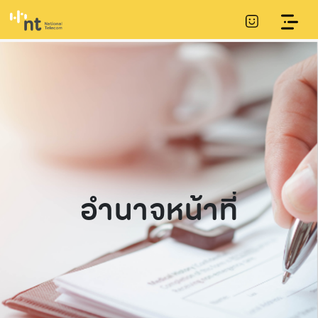
อำนาจหน้าที่
เกี่ยวกับ NT
ข้อมูลพื้นฐาน
ชุมชนของเรา
การเปิดเผยข้อมูล
การประชาสัมพันธ์
การกำกับดูแลที่ดี
แผนการดำเนินงาน
คณะกรรมการ csr
โครงการ csr ของ
และการพัฒนา
และงบประมาณ
ความเป็นมา/ไทม์ไลน์
โครงสร้างและ
รายงานการพัฒนา
การแถลงทิศทาง
ข่าวประชาสัมพันธ์
เรา
ความยั่งยืน
อำนาจหน้าที่
ความยั่งยืน
นโยบายขององค์กร
แผนยุทธศาสตร์หรือ
วิสัยทัศน์และพันธกิจ
โดยผู้บริหารสูงสุด
นโยบายต่อต้าน
แผนพัฒนาหน่วย
ข้อมูลผู้บริหาร
ทุจริตและคอร์รัปชัน
งาน
หนังสือเชิญประชุมผู้
การดําเนินงานตาม
(CAC)
ถือหุ้น
อำนาจหน้าที่
นโยบายรัฐ
แผนและความ
กฎบัตรคณะ
ก้าวหน้าในการ
การจ่ายเงินปันผล
ข้อมูลการติดต่อ
แผนงานที่สําคัญ
กรรมการชุดย่อย
ดำเนินงานและการใช้