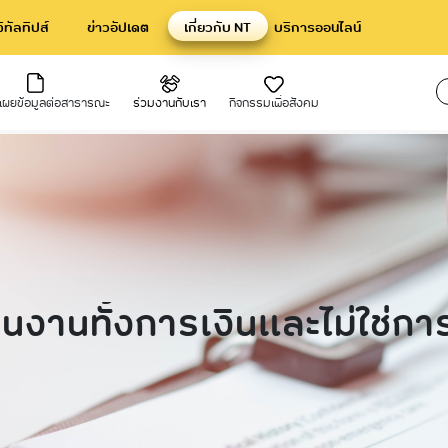
จิทัลทิปส์
ข่าวอัปเดต
เกี่ยวกับ NT
บริการออนไลน์
ดเผยข้อมูลต่อสาธารณะ
ร่วมงานกับเรา
กิจกรรมเพื่อสังคม
ปิดเผยข้อมูล
ระชาสัมพันธ์
การกำกับดูแลที่ดีและการพัฒนาค
แผนการดำเนินงานและงบประมาณ
คณะกรรมการ csr
งการ csr ของเรา
ยั่งยืน
แถลงทิศทางนโยบายขององค์กรโดยผู้
ประชาสัมพันธ์
แผนยุทธศาสตร์หรือแผนพัฒนาหน่ว
ารสูงสุด
นโยบายต่อต้านทุจริตและคอร์รัปชัน 
แผนและความก้าวหน้าในการดำเนินง
ําเนินงานตามนโยบายรัฐ
กฎบัตรคณะกรรมการชุดย่อย
การใช้งบประมาณ ประจำปี
านที่สําคัญ
นโยบายการกำกับดูแลที่ดี
รายงานผลการดำเนินงานประจำปี
นงานทั้งการเงินและไม่ใช่การเ
ูลโครงการลงทุนที่สำคัญ
แผนงานและผลการดำเนินงาน
ัดซื้อจัดจ้าง
การบริหารความต่อเนื่องทางธุรกิจ
บมจ.โทรคมนาคมแห่งชาติ
รดำเนินงานทั้งการเงินและไม่ใช่การเงิน
ำคัญ
านประจําปี