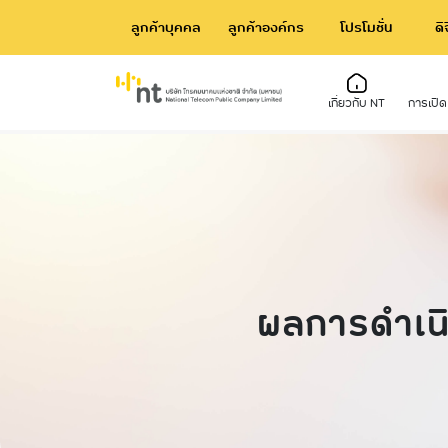
ลูกค้าบุคคล
ลูกค้าองค์กร
โปรโมชั่น
ดิ
เกี่ยวกับ NT
การเปิ
เกี่ยวกับ NT
ข้อมูลพื้นฐาน
ชุมชนของเรา
การเ
การป
โคร
ความเป็นมา/ไทม์ไลน์
โครงสร้างและอำนาจหน้าที่
รายงานการพัฒนาความยั่งยืน
การ
ข่าว
บริห
วิสัยทัศน์และพันธกิจ
ข้อมูลผู้บริหาร
การด
หนังสือเชิญประชุมผู้ถือหุ้น
อำนาจหน้าที่
แผนง
การจ่ายเงินปันผล
ข้อมูลการติดต่อ
ผลการดําเนิ
ข้อม
ข้อบังคับ
การจ
ผลกา
ที่ส
รายง