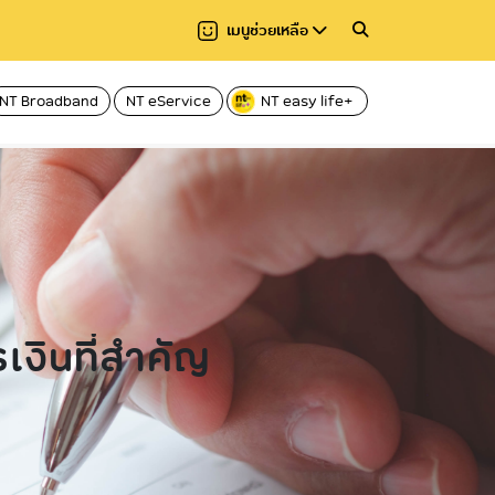
เมนูช่วยเหลือ
NT Broadband
NT eService
NT easy life+
วาม
มาตรฐานการให้บริการ
การปฏิบัติงาน
กสทช.
การให้บริการ
ยงาน
การจัดการเรื่องร้องเรียน
คู่มือหรือแนวทางการปฏิบัติงานของเจ้าหน้าที่
Regulator
คู่มือหรือแนวทางก
(CAC)
ผู้รับบริการและผู้มา
านและ
สถิติการแก้ไขเรื่องร้องเรียน
ระบบงานสารบัญอิเล็กทรอนิกส์ (NT e-
Document)
ข้อมูลสถิติการให้บร
กฎบัตรและมาตรฐานด้านบริการ (Customer
Service Charter and Service
E–Service
งินที่สําคัญ
Standard)ของ บริษัทฯ
ของ