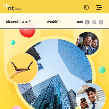
บริการอินเทอร์เน็ตความเร็วสูงสำหรับองค์กร
ใช้เวลาอ่าน 3 นาที
อ่านให้ฟัง
แชร์
Hard
International
Broadband
Infrastructure
บริการ NT IIG
NT Broadband
บริการท่อร้อยสาย
บริการอินเทอร์เน็ต
Datacom
Communication
ไฟเบอร์ความเร็วสูง
International
Conduit
Service
NetPlay บริการ
บริการเสา
กล่องทีวีออนไลน์
โทรคมนาคม
Hi-speed บริการ
Telecommunication
อินเทอร์เน็ตผ่าน
Tower
โทรศัพท์บ้าน ADSL