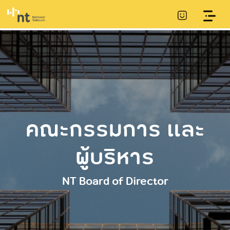
คณะกรรมการ และ
เกี่ยวกับ NT
ข้อมูลพื้นฐาน
ชุมชนของเรา
การเปิดเผยข้อมูล
การประชาสัมพันธ์
การกำกับดูแลที่ดี
แผนการดำเนินงาน
คณะกรรมการ csr
ผู้บริหาร
โครงการ csr ของ
และการพัฒนา
และงบประมาณ
ความเป็นมา/ไทม์ไลน์
โครงสร้างและ
รายงานการพัฒนา
การแถลงทิศทาง
ข่าวประชาสัมพันธ์
เรา
ความยั่งยืน
อำนาจหน้าที่
ความยั่งยืน
นโยบายขององค์กร
แผนยุทธศาสตร์หรือ
NT Board of Director
วิสัยทัศน์และพันธกิจ
โดยผู้บริหารสูงสุด
นโยบายต่อต้าน
แผนพัฒนาหน่วย
ข้อมูลผู้บริหาร
ทุจริตและคอร์รัปชัน
งาน
หนังสือเชิญประชุมผู้
การดําเนินงานตาม
(CAC)
ถือหุ้น
อำนาจหน้าที่
นโยบายรัฐ
แผนและความ
กฎบัตรคณะ
ก้าวหน้าในการ
การจ่ายเงินปันผล
ข้อมูลการติดต่อ
แผนงานที่สําคัญ
กรรมการชุดย่อย
ดำเนินงานและการใช้