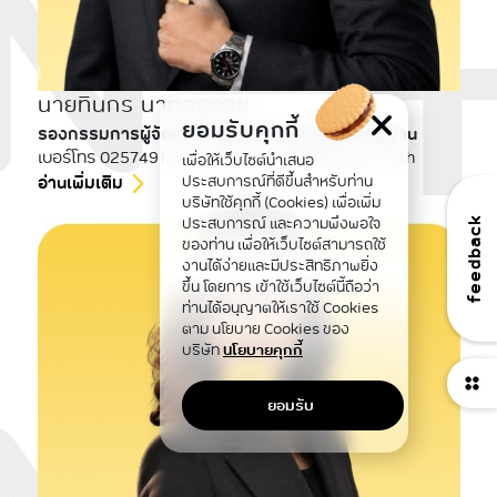
นายทินกร นาทองลาย
ยอมรับคุกกี้
รองกรรมการผู้จัดการใหญ่สายงานโครงสร้างพื้นฐาน
เบอร์โทร 025749134 E-mail : thinnakn@ntplc.co.th
เพื่อให้เว็บไซต์นำเสนอ
ประสบการณ์ที่ดีขึ้นสำหรับท่าน
อ่านเพิ่มเติม
บริษัทใช้คุกกี้ (Cookies) เพื่อเพิ่ม
ประสบการณ์ และความพึงพอใจ
feedback
ของท่าน เพื่อให้เว็บไซต์สามารถใช้
งานได้ง่ายและมีประสิทธิภาพยิ่ง
ขึ้น โดยการ เข้าใช้เว็บไซต์นี้ถือว่า
ท่านได้อนุญาตให้เราใช้ Cookies
ตาม นโยบาย Cookies ของ
บริษัท
นโยบายคุกกี้
ยอมรับ
กลับขึ้นข้างบน