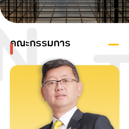
ข้อบังคับ
ข้อมูลโครงการลงทุน
นโยบายการกำกับ
ที่สำคัญ
ดูแลที่ดี
การจัดซื้อจัดจ้าง
แผนงานและผลการ
ดำเนินงาน
ผลการดำเนินงานทั้ง
การเงินและไม่ใช่การ
การบริหารความต่อ
คณะกรรมการ
เงินที่สำคัญ
เนื่องทางธุรกิจของ
บมจ.โทรคมนาคม
รายงานประจําปี
แห่งชาติ
ภารกิจสำคัญ ปี
2567
ภารกิจสำคัญ ปี
2568