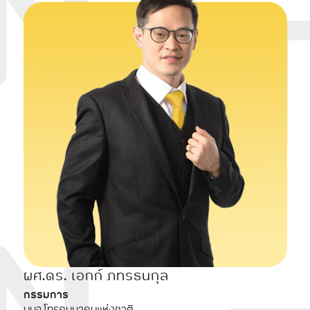
ผศ.ดร. เอกก์ ภทรธนกุล
กรรมการ
บมจ.โทรคมนาคมแห่งชาติ