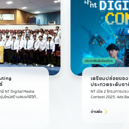
ประชาสัมพันธ์องค์กร
uting
เตรียมปล่อยของ
ร์
ประกวดระดับชาต
edia
NT เปิด 2 โครงการประกวดระดับชา
่นใหม่สร้างสรรค์ดิจิทัล
Contest 2025: Ads Batt
มีเดีย และ การประกวดแผนธุรกิจอวกาศ SPACE QUEST
2025 เสริมศักยภาพคนรุ
อ่านต่อ