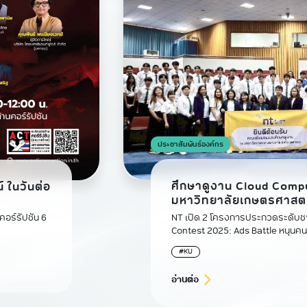
ประชาสัมพันธ์องค์กร
ศึกษาดูงาน Cloud Comp
 ในวันต่อ
มหาวิทยาลัยเกษตรศาสต
NT เปิด 2 โครงการประกวดระดับชาติ NT Digital M
อร์รัปชัน 6
Contest 2025: Ads Battle หนุนคนรุ
มีเดีย และ การประกวดแผนธุรกิจอวกาศ SPACE QUEST
#KU
2025 เสริมศักยภาพคนรุ่นใหม่
อ่านต่อ