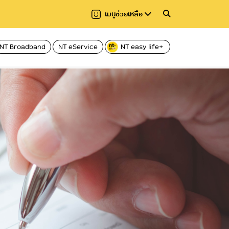
เมนูช่วยเหลือ
NT Broadband
NT eService
NT easy life+
วาม
มาตรฐานการให้บริการ
การปฏิบัติงาน
กสทช.
การให้บริการ
ยงาน
การจัดการเรื่องร้องเรียน
คู่มือหรือแนวทางการปฏิบัติงานของเจ้าหน้าที่
Regulator
คู่มือหรือแนวทางก
(CAC)
ผู้รับบริการและผู้มา
านและ
สถิติการแก้ไขเรื่องร้องเรียน
ระบบงานสารบัญอิเล็กทรอนิกส์ (NT e-
Document)
ข้อมูลสถิติการให้บร
กฎบัตรและมาตรฐานด้านบริการ (Customer
Service Charter and Service
E–Service
Standard)ของ บริษัทฯ
ของ