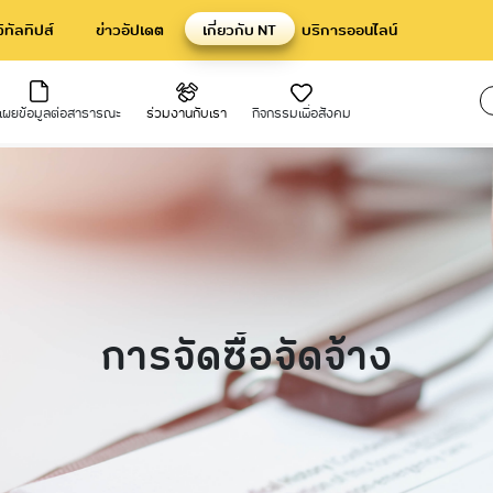
จิทัลทิปส์
ข่าวอัปเดต
เกี่ยวกับ NT
บริการออนไลน์
ดเผยข้อมูลต่อสาธารณะ
ร่วมงานกับเรา
กิจกรรมเพื่อสังคม
ปิดเผยข้อมูล
ระชาสัมพันธ์
การกำกับดูแลที่ดีและการพัฒนาค
แผนการดำเนินงานและงบประมาณ
คณะกรรมการ csr
งการ csr ของเรา
ยั่งยืน
แถลงทิศทางนโยบายขององค์กรโดยผู้
ประชาสัมพันธ์
แผนยุทธศาสตร์หรือแผนพัฒนาหน่ว
ารสูงสุด
นโยบายต่อต้านทุจริตและคอร์รัปชัน 
แผนและความก้าวหน้าในการดำเนินง
ําเนินงานตามนโยบายรัฐ
กฎบัตรคณะกรรมการชุดย่อย
การใช้งบประมาณ ประจำปี
านที่สําคัญ
นโยบายการกำกับดูแลที่ดี
รายงานผลการดำเนินงานประจำปี
การจัดซื้อจัดจ้าง
ูลโครงการลงทุนที่สำคัญ
แผนงานและผลการดำเนินงาน
ัดซื้อจัดจ้าง
การบริหารความต่อเนื่องทางธุรกิจ
บมจ.โทรคมนาคมแห่งชาติ
รดำเนินงานทั้งการเงินและไม่ใช่การเงิน
ำคัญ
านประจําปี