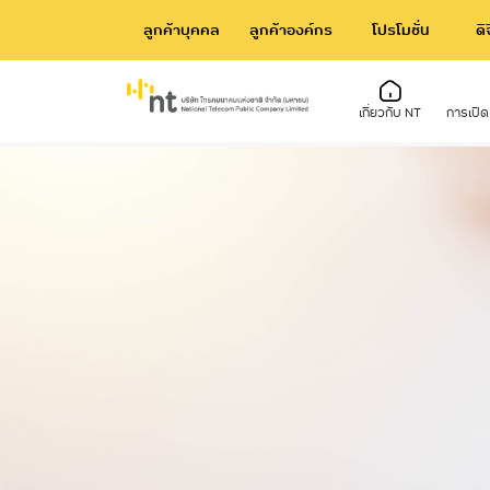
ลูกค้าบุคคล
ลูกค้าองค์กร
โปรโมชั่น
ดิ
เกี่ยวกับ NT
การเปิ
เกี่ยวกับ NT
ข้อมูลพื้นฐาน
ชุมชนของเรา
การเ
การป
โคร
ความเป็นมา/ไทม์ไลน์
โครงสร้างและอำนาจหน้าที่
รายงานการพัฒนาความยั่งยืน
การ
ข่าว
บริห
วิสัยทัศน์และพันธกิจ
ข้อมูลผู้บริหาร
การด
หนังสือเชิญประชุมผู้ถือหุ้น
อำนาจหน้าที่
แผนง
การจ่ายเงินปันผล
ข้อมูลการติดต่อ
ข้อม
ข้อบังคับ
การจ
ผลกา
ที่ส
รายง