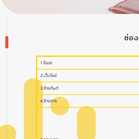
ช่อง
1.อีเมล
2.เว็บไซต์
3.โทรศัพท์
4.โทรสาร