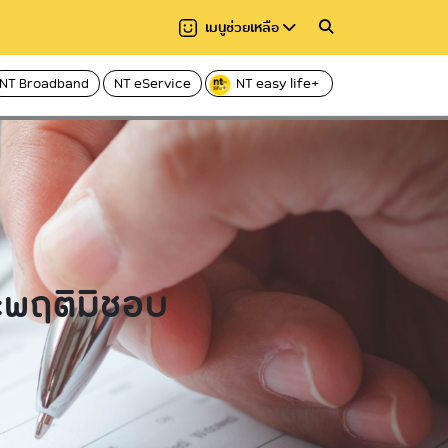
เมนูช่วยเหลือ
NT Broadband
NT eService
NT easy life+
แชร์
ลาอ่าน 1 นาที
อ่านให้ฟัง
ะพฤติมิชอบ