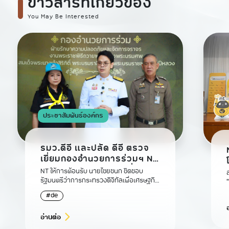
ข่าวสารที่เกี่ยวข้อง
You May Be Interested
ประชาสัมพันธ์องค์กร
รมว.ดีอี และปลัด ดีอี ตรวจ
เยี่ยมกองอำนวยการร่วมฯ NT
นำเสนอศักยภาพระบบสื่อสาร
NT ให้การต้อนรับ นายไชยชนก ชิดชอบ
สนับสนุนงานพระราชพิธี
รัฐมนตรีว่าการกระทรวงดิจิทัลเพื่อเศรษฐกิจ
และสังคม (ดีอี) และนายพชร อนันตศิลป์ ปลัด
#de
กระทรวงดีอี
อ่านต่อ