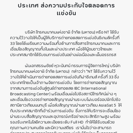
ประเทศ
ส่งความประทับใจตลอดการ
แข่งขัน
บริษัท โทรคมนาคมแห่งชาติ จำกัด (มหาชน) หรือ NT ได้รับ
ความไว้วางใจให้เป็นผู้ให้บริการถ่ายทอดสดการแข่งขันซีเกมส์ครั้งที่
33 โดยได้เตรียมความพร้อมทั้งด้านการสื่อสารโทรคมนาคมและการ
เชื่อมโยงสัญญาณทั้งในและต่างประเทศ เพื่อให้ผู้ชมชาวไทยและ
ประเทศสมาชิกได้รับชมการแข่งขันอย่างต่อเนื่องและเต็มอรรถรส
พันเอกสรรพชัยย์ หุวะนันทน์ กรรมการผู้จัดการใหญ่ บริษัท
โทรคมนาคมแห่งชาติ จำกัด (มหาชน) กล่าวว่า “NT ได้รับความไว้
วางใจให้ดำเนินการถ่ายทอดสดการแข่งขันกีฬาซีเกมส์ ครั้งที่ 33 ซึ่ง
ประเทศไทยเป็นเจ้าภาพจัดการแข่งขัน โดยการถ่ายทอดสัญญาณ
จากสนามการแข่งขันสู่ศูนย์ถ่ายทอดสด IBC (International
Broadcasting Center) พร้อมเชื่อมต่อไปยังสถานีโทรทัศน์ต่าง ๆ
และเชื่อมโยงวงจรถ่ายทอดสัญญาณผ่านระบบไฟเบอร์ออปติกไปยัง
สถานีดาวเทียมนนทบุรี เพื่อส่งสัญญาณผ่านดาวเทียม AsiaSat 5 ให้
กับประเทศสมาชิกที่เข้าร่วมการแข่งขัน ซึ่งการให้บริการจะเชื่อมโยง
ผ่านระบบสื่อสัญญาณและอุปกรณ์เครือข่ายประสิทธิภาพสูง พร้อม
รองรับเทคโนโลยีความละเอียดระดับ Full HD ทำให้ได้รับชมด้วย
คุณภาพความคมชัด และมีความเสถียร เรามั่นใจว่าจะสามารถ