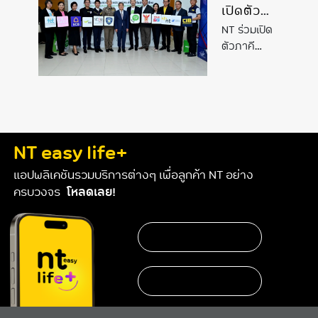
เปิดตัว
ภาคี
NT ร่วมเปิด
“เตือนภัย
ตัวภาคี
กลโกง
“เตือนภัยกล
รู้ทัน
โกง รู้ทัน
มิจฉาชีพ”
มิจฉาชีพ”
และเปิด
และเปิดตัว
ตัวบริการ
บริการ
Whoscall
Whoscall
NT easy life+
Scam
Alert
Scam
แอปพลิเคชันรวมบริการต่างๆ เพื่อลูกค้า NT อย่าง
ศูนย์รวม
Alert
ครบวงจร
โหลดเลย!
ข้อมูลเตือน
ศูนย์รวม
ภัยกลโกง
ข้อมูล
มิจฉาชีพ”
เตือนภัย
ระหว่างภาค
กลโกง
รัฐและเอกชน
มิจฉาชีพ”
ครั้งแรกใน
ระหว่าง
ไทย
ภาครัฐ
และ