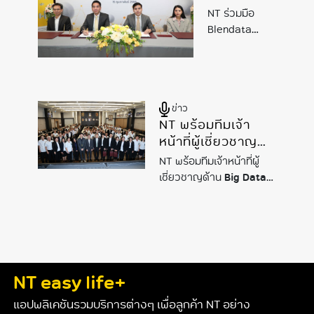
ผสานจุด
NT ร่วมมือ
แข็งยก
Blendata
ระดับ
ผสานจุดแข็งยก
บริการ “NT
ระดับบริการ
BIG DATA”
“NT
BIG
ชู
DATA
” ชู
ข่าว
แพลตฟอร์ม
แพลตฟอร์มใช้
NT พร้อมทีมเจ้า
งานง่ายตอบ
ใช้งานง่าย
หน้าที่ผู้เชี่ยวชาญ
โจทย์ธุรกิจทุก
ตอบโจทย์
ด้าน Big Data และ
ระดับ
ธุรกิจทุก
NT พร้อมทีมเจ้าหน้าที่ผู้
AI จัดการ
ระดับ
เชี่ยวชาญด้าน
Big
Data
บรรยาย/workshop
และ AI จัดการ
สำหรับผู้บริหารใน
บรรยาย/workshop
หลักสูตร "การ
สำหรับผู้บริหารในหลักสูตร
บริหารด้วย AI เสริม
"การบริหารด้วย AI เสริม
ศักยภาพองค์กรสู่
ศักยภาพองค์กรสู่ความ
สำเร็จ"
ความสำเร็จ"
NT easy life+
แอปพลิเคชันรวมบริการต่างๆ เพื่อลูกค้า NT อย่าง