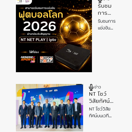
เชียร์ให้
ในอนาคต
รับชม
ทีมชาติที่
อนาคต
การ
คุณชื่น
แข่งขัน
ชอบ
รับชมการ
ฟุตบอล
แข่งขัน
โลก
ฟุตบอล
2026
โลก
ผ่าน
2026
บริการ
ผ่าน
NT
บริการ
NT NET
NET
PLAY |
PLAY |
iptv NT
iptv
ข่าว
NET
NT
NT โชว์
PLAY |
NET
วิสัยทัศน์
iptv
PLAY |
บนเวที
NT โชว์วิสัย
iptv
Global
ทัศน์บนเวที
Telecom
Global
AIoT
Telecom