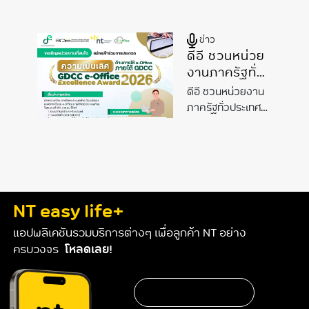
Summit
AIoT Summit
2026 ชู
2026
ชูความ
ข่าว
ความ
พร้อม
ดีอี ชวนหน่วย
โครงสร้างพื้น
พร้อม
งานภาครัฐทั่ว
ฐานระดับชาติ
โครงสร้าง
ประเทศ ร่วม
ขับเคลื่อน
พื้นฐาน
ดีอี ชวนหน่วยงาน
ประกวด
อนาคต AI ของ
ระดับชาติ
ภาครัฐทั่วประเทศ
“GDCC e-
ประเทศไทย
ร่วมประกวด
ขับเคลื่อน
Office
“GDCC e-Office
อนาคต AI
Excellence
Excellence
ของ
Award 2026”
Award
2026
” ยก
ประเทศไทย
ยกระดับ
ระดับองค์กรสู่
ต้นแบบรัฐบาลดิจิทัล
องค์กรสู่
NT easy life+
ด้วยบริการ e-
ต้นแบบรัฐบาล
แอปพลิเคชันรวมบริการต่างๆ เพื่อลูกค้า NT อย่าง
Office ภายใต้
ดิจิทัล ด้วย
ครบวงจร
โหลดเลย!
โครงการGDCC
บริการ e-
Office ภายใต้
โครงการGDCC