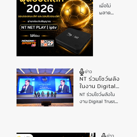
แมตช์
เพื่อไม่
สำคัญ
พลาด
รับชม
แมตช์
การ
สำคัญ รับ
แข่งขัน
ชมการ
ถ่ายทอด
แข่งขัน
สด
ถ่ายทอด
สด ฟุตบอล
ฟุตบอล
โลก
2026
โลก
รอบรอง
2026
ข่าว
ชนะเลิศ
รอบรอง
NT ร่วมโชว์พลัง
และรอบชิง
ชนะเลิศ
ในงาน Digital
ชนะเลิศ
และรอบ
Trust Thailand
NT ร่วมโชว์พลังใน
พร้อมร่วม
ชิงชนะ
2026 พร้อมเปิด
งาน Digital Trust
ส่งแรง
เลิศ
วิสัยทัศน์การ
Thailand
2026
เชียร์ให้ทีม
พร้อม
พัฒนา Digital
พร้อมเปิดวิสัยทัศน์
ชาติที่คุณ
ร่วมส่ง
Identity
การพัฒนา Digital
ชื่นชอบ
แรง
Infrastructure
Identity
ข่าว
Infrastructure ใน