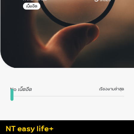
เน็ตอืด
No
เน็ตอืด
เรียงตามล่าสุด
NT easy life+