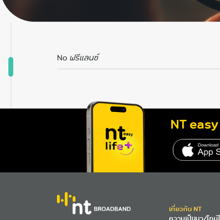
No
ฟรีแลนซ์
NT easy 
เกี่ยวกับ NT
ความเป็นมา/ไทม์ไ