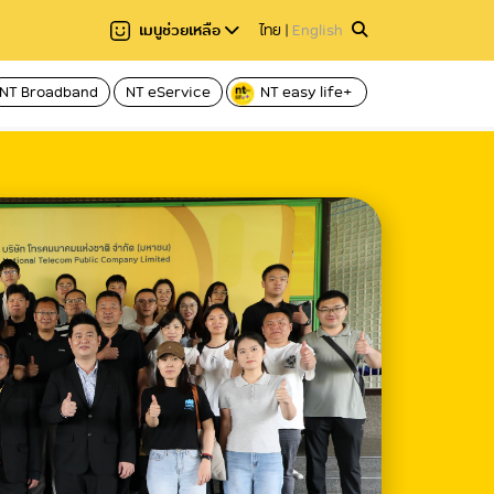
เมนูช่วยเหลือ
ไทย
|
English
NT Broadband
NT eService
NT easy life+