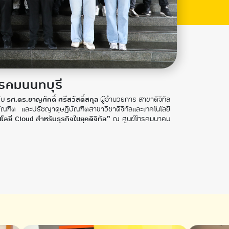
รคมนนทบุรี
รับ
รศ.ดร.ชาญศักดิ์ ศรีสวัสดิ์สกุล
ผู้อำนวยการ สาขาดิจิทัล
ิต และปรัชญาดุษฎีบัณฑิตสาขาวิชาดิจิทัลและเทคโนโลยี
ลยี Cloud สำหรับธุรกิจในยุคดิจิทัล”
ณ ศูนย์โทรคมนาคม