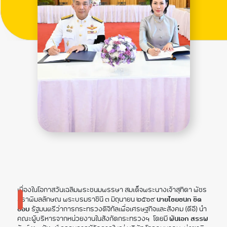
เนื่องในโอกาสวันเฉลิมพระชนมพรรษา สมเด็จพระนางเจ้าสุทิดา พัชร
สุธาพิมลลักษณ พระบรมราชินี ๓ มิถุนายน ๒๕๖๙
นายไชยชนก ชิด
ชอบ
รัฐมนตรีว่าการกระทรวงดิจิทัลเพื่อเศรษฐกิจและสังคม (ดีอี) นำ
คณะผู้บริหารจากหน่วยงานในสังกัดกระทรวงฯ โดยมี
พันเอก สรรพ