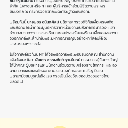
ชัยย์ หุวะนันทน์
กรรมการผู้จัดการใหญ่ บริษัท โทรคมนาคมแห่งชาติ
จำกัด (มหาชน) หรือ NT และผู้บริหารเข้าร่วมพิธีถวายพระพร
ชัยมงคล ณ กระทรวงดิจิทัลเพื่อเศรษฐกิจและสังคม
พร้อมกันนี้
นายพชร อนันตศิลป์
ปลัดกระทรวงดิจิทัลเพื่อเศรษฐกิจ
และสังคม ได้นำคณะผู้บริหารจากหน่วยงานในสังกัดกระทรวงฯ เข้า
ร่วมลงนามถวายพระพรชัยมงคลอย่างพร้อมเพรียง เพื่อแสดงความ
จงรักภักดีและสำนึกในพระมหากรุณาธิคุณอย่างหาที่สุดมิได้ ณ
พระบรมมหาราชวัง
ในโอกาสเดียวกันนี้ NT ได้จัดพิธีถวายพระพรชัยมงคล ณ สำนักงาน
แจ้งวัฒนะ โดย
พันเอก สรรพชัยย์ หุวะนันทน์
กรรมการผู้จัดการใหญ่
ได้นำคณะผู้บริหารและพนักงานร่วมถวายเครื่องราชสักการะ และลง
นามถวายพระพรชัยมงคล ขอพระองค์ทรงพระเจริญ มีพระ
พลานามัยสมบูรณ์แข็งแรง ทรงเป็นมิ่งขวัญของปวงชนชาวไทย
ตลอดไป