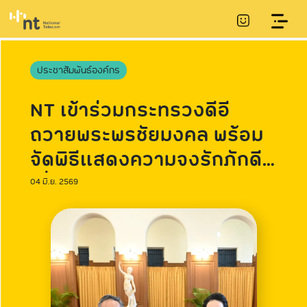
ประชาสัมพันธ์องค์กร
NT เข้าร่วมกระทรวงดีอี
ถวายพระพรชัยมงคล พร้อม
จัดพิธีแสดงความจงรักภักดี
เนื่องในโอกาสวันเฉลิม
04 มิ.ย. 2569
พระชนมพรรษา สมเด็จพระ
นางเจ้าฯ พระบรมราชินี ๓
มิถุนายน ๒๕๖๙