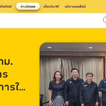
จิทัลทิปส์
ข่าวอัปเดต
เกี่ยวกับ NT
บริการออนไลน์
กทม.
าร
การให้