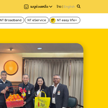
เมนูช่วยเหลือ
ไทย
|
English
NT Broadband
NT eService
NT easy life+