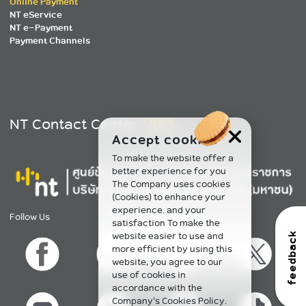
Online Payment
NT eService
NT e-Payment
Payment Channels
NT Contact Center
1888
Accept cookies
To make the website offer a
better experience for you
The Company uses cookies
(Cookies) to enhance your
experience. and your
Follow Us
satisfaction To make the
website easier to use and
feedback
more efficient by using this
website, you agree to our
use of cookies in
accordance with the
Company's Cookies Policy.