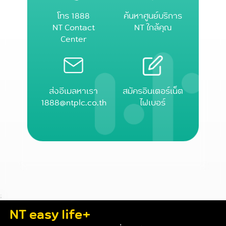
โทร 1888
ค้นหาศูนย์บริการ
NT Contact
NT ใกล้คุณ
Center
ส่งอีเมลหาเรา
สมัครอินเตอร์เน็ต
1888@ntplc.co.th
ไฟเบอร์
;
NT easy life+