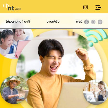
Business fixed line
ใช้เวลาอ่าน 1 นาที
อ่านให้ฟัง
แชร์
Hard
International
Broadband
Infrastructure
NT IIG
International
Communication
Ethernet
Datacom
Conduit
International
NT Broadband
Telecommunication
Service
Internet Gateway
Tower
Submarine
NetPlay
communications
cable
Hi-speed
IP VPN
C internet