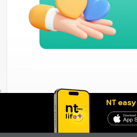
;
NT easy 