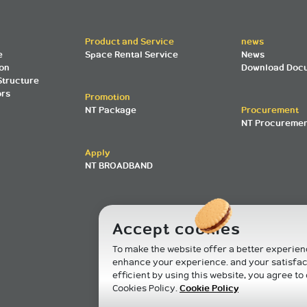
Product and Service
news
e
Space Rental Service
News
ion
Download Doc
Structure
ors
Promotion
NT Package
Procurement
NT Procureme
Apply
NT BROADBAND
Accept cookies
To make the website offer a better experien
enhance your experience. and your satisfac
efficient by using this website, you agree t
Cookies Policy.
Cookie Policy