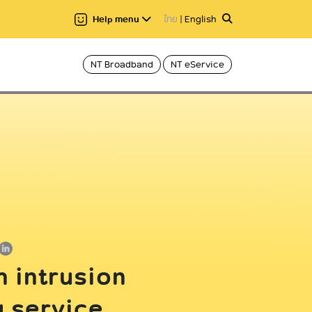
Help menu
ไทย
|
English
NT Broadband
NT eService
แชร์
ลาอ่าน 1 นาที
อ่านให้ฟัง
Hi-speed
Voice
C internet
Caller ID
C nema
Fixed Line
International call
2call plus
 intrusion
g service