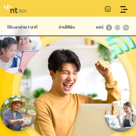
Server protection service with Anti-Virus
ใช้เวลาอ่าน 1 นาที
อ่านให้ฟัง
แชร์
Hard
International
Broadband
Infrastructure
NT IIG
International
Communication
Ethernet
Datacom
Conduit
International
NT Broadband
Telecommunication
Service
Internet Gateway
Tower
Submarine
NetPlay
communications
cable
Hi-speed
IP VPN
C internet